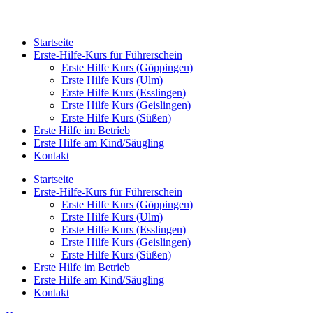
Startseite
Erste-Hilfe-Kurs für Führerschein
Erste Hilfe Kurs (Göppingen)
Erste Hilfe Kurs (Ulm)
Erste Hilfe Kurs (Esslingen)
Erste Hilfe Kurs (Geislingen)
Erste Hilfe Kurs (Süßen)
Erste Hilfe im Betrieb
Erste Hilfe am Kind/Säugling
Kontakt
Startseite
Erste-Hilfe-Kurs für Führerschein
Erste Hilfe Kurs (Göppingen)
Erste Hilfe Kurs (Ulm)
Erste Hilfe Kurs (Esslingen)
Erste Hilfe Kurs (Geislingen)
Erste Hilfe Kurs (Süßen)
Erste Hilfe im Betrieb
Erste Hilfe am Kind/Säugling
Kontakt